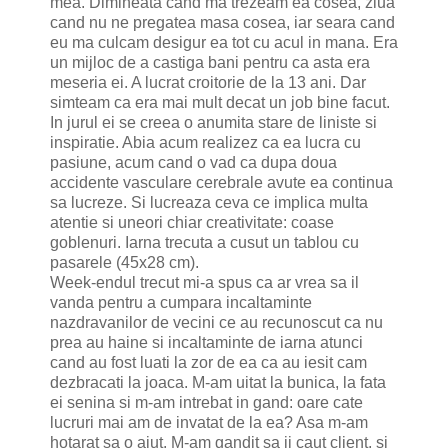
mea. Dimineata cand ma trezeam ea cosea, ziua
cand nu ne pregatea masa cosea, iar seara cand
eu ma culcam desigur ea tot cu acul in mana. Era
un mijloc de a castiga bani pentru ca asta era
meseria ei. A lucrat croitorie de la 13 ani. Dar
simteam ca era mai mult decat un job bine facut.
In jurul ei se creea o anumita stare de liniste si
inspiratie. Abia acum realizez ca ea lucra cu
pasiune, acum cand o vad ca dupa doua
accidente vasculare cerebrale avute ea continua
sa lucreze. Si lucreaza ceva ce implica multa
atentie si uneori chiar creativitate: coase
goblenuri. Iarna trecuta a cusut un tablou cu
pasarele (45x28 cm).
Week-endul trecut mi-a spus ca ar vrea sa il
vanda pentru a cumpara incaltaminte
nazdravanilor de vecini ce au recunoscut ca nu
prea au haine si incaltaminte de iarna atunci
cand au fost luati la zor de ea ca au iesit cam
dezbracati la joaca. M-am uitat la bunica, la fata
ei senina si m-am intrebat in gand: oare cate
lucruri mai am de invatat de la ea? Asa m-am
hotarat sa o ajut. M-am gandit sa ii caut client, si