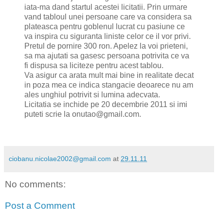
iata-ma dand startul acestei licitatii. Prin urmare
vand tabloul unei persoane care va considera sa
plateasca pentru goblenul lucrat cu pasiune ce
va inspira cu siguranta liniste celor ce il vor privi.
Pretul de pornire 300 ron. Apelez la voi prieteni,
sa ma ajutati sa gasesc persoana potrivita ce va
fi dispusa sa liciteze pentru acest tablou.
Va asigur ca arata mult mai bine in realitate decat
in poza mea ce indica stangacie deoarece nu am
ales unghiul potrivit si lumina adecvata.
Licitatia se inchide pe 20 decembrie 2011 si imi
puteti scrie la onutao@gmail.com.
ciobanu.nicolae2002@gmail.com
at
29.11.11
No comments:
Post a Comment