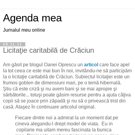
Agenda mea
Jurnalul meu online
29.11.11
Licitaţie caritabilă de Crăciun
Am găsit pe blogul Oanei Oprescu un
articol
care face apel
la tot ceea ce este mai bun în noi, invitându-ne să participăm
la o licitaţie caritabilă de Crăciun. Subiectul licitaţiei este un
frumos goblen de dimensiuni mari, pe o temă hibernală.
Ştiu că este criză şi nu avem bani şi se mai apropie şi
sărbătorile... totuşi poate găsim resurse pentru a ajuta câţiva
copii să se joace prin zăpadă şi nu să o privească trist din
casă. Ataşez în continuare articolul original.
Fiecare dintre noi a admirat la un moment dat pe
cineva alegandu-l drept model de viata. Eu in
copilarie ma uitam mereu fascinata la bunica