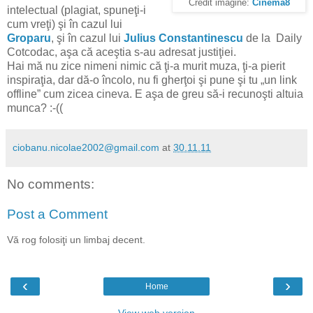
Credit imagine:
Cinema8
intelectual (plagiat, spuneţi-i
cum vreţi) şi în cazul lui
Groparu
, şi în cazul lui
Julius Constantinescu
de la Daily
Cotcodac, aşa că aceştia s-au adresat justiţiei.
Hai mă nu zice nimeni nimic că ţi-a murit muza, ţi-a pierit
inspiraţia, dar dă-o încolo, nu fi gherţoi şi pune şi tu „un link
offline” cum zicea cineva. E aşa de greu să-i recunoşti altuia
munca? :-((
ciobanu.nicolae2002@gmail.com
at
30.11.11
No comments:
Post a Comment
Vă rog folosiţi un limbaj decent.
‹
›
Home