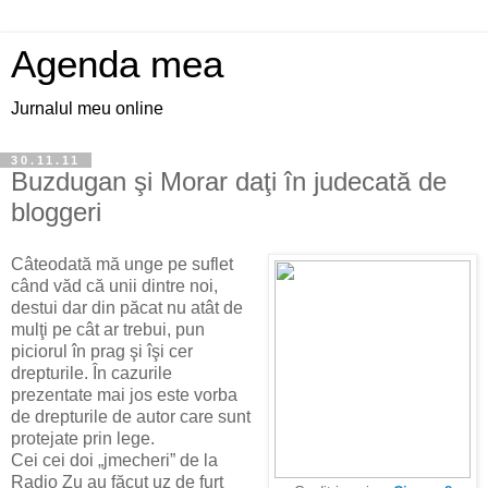
Agenda mea
Jurnalul meu online
30.11.11
Buzdugan şi Morar daţi în judecată de
bloggeri
Câteodată mă unge pe suflet
când văd că unii dintre noi,
destui dar din păcat nu atât de
mulţi pe cât ar trebui, pun
piciorul în prag şi îşi cer
drepturile. În cazurile
prezentate mai jos este vorba
de drepturile de autor care sunt
protejate prin lege.
Cei cei doi „jmecheri” de la
Radio Zu au făcut uz de furt